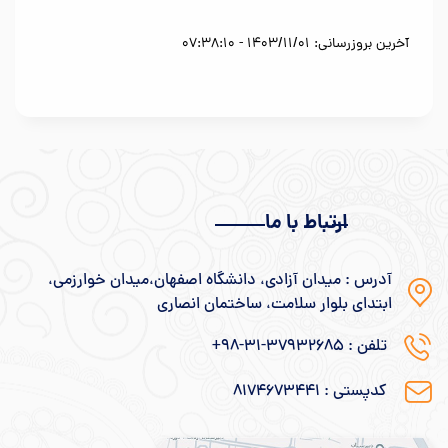
آخرین بروزرسانی: 1403/11/01 - 07:38:10
ارتباط با ما
آدرس : میدان آزادی، دانشگاه اصفهان،میدان خوارزمی،
ابتدای بلوار سلامت، ساختمان انصاری
تلفن : 37932685-31-98+
کدپستی : ۸۱۷۴۶۷۳۴۴۱