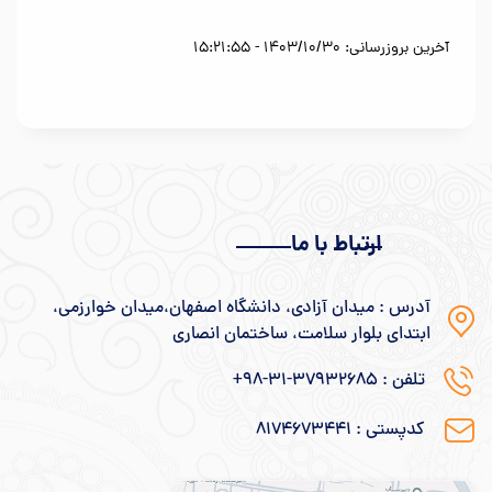
آخرین بروزرسانی: 1403/10/30 - 15:21:55
ارتباط با ما
آدرس : میدان آزادی، دانشگاه اصفهان،میدان خوارزمی،
ابتدای بلوار سلامت، ساختمان انصاری
تلفن : 37932685-31-98+
کدپستی : ۸۱۷۴۶۷۳۴۴۱