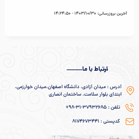
آخرین بروزرسانی: 1403/10/30 - 14:24:50
ارتباط با ما
آدرس : میدان آزادی، دانشگاه اصفهان،میدان خوارزمی،
ابتدای بلوار سلامت، ساختمان انصاری
تلفن : 37932685-31-98+
کدپستی : ۸۱۷۴۶۷۳۴۴۱