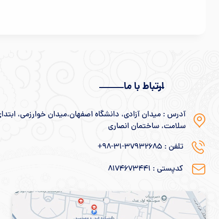
ارتباط با ما
آدرس : میدان آزادی، دانشگاه اصفهان،میدان خوارزمی، ابتدای 
سلامت، ساختمان انصاری
تلفن : 37932685-31-98+
کدپستی : ۸۱۷۴۶۷۳۴۴۱